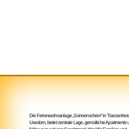
Die Ferienwohnanlage „Sonnenschein“ in Trassenhei
Usedom, bietet zentrale Lage, gemütliche Apartments 