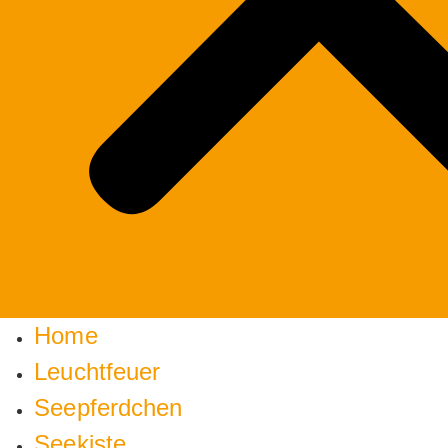
Home
Leuchtfeuer
Seepferdchen
Seekiste