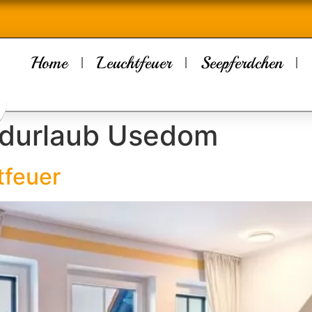
Home
Leuchtfeuer
Seepferdchen
ndurlaub Usedom
tfeuer